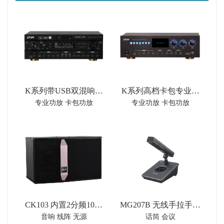
K系列带USB双混响卡
K系列高档卡包专业音
专业功放 卡包功放
专业功放 卡包功放
包专业音频功率放大器
频功率放大器
CK103 内置2分频10英
MG207B 无线手拉手会
音响 线阵 无源
话筒 会议
寸卡拉OK音箱扬声器
议代表单元