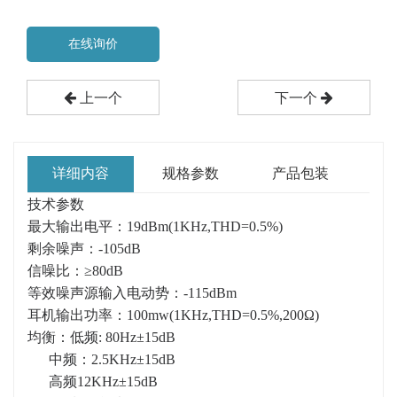
在线询价
上一个
下一个
详细内容
规格参数
产品包装
技术参数
最大输出电平：19dBm(1KHz,THD=0.5%)
剩余噪声：-105dB
信噪比：≥80dB
等效噪声源输入电动势：-115dBm
耳机输出功率：100mw(1KHz,THD=0.5%,200Ω)
均衡：低频: 80Hz±15dB
中频：2.5KHz±15dB
高频12KHz±15dB